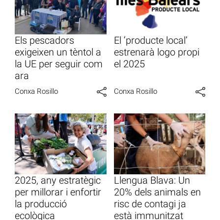
Els pescadors
El ‘producte local’
exigeixen un tèntol a
estrenarà logo propi
la UE per seguir com
el 2025
ara
Conxa Rosillo
Conxa Rosillo
2025, any estratègic
Llengua Blava: Un
per millorar i enfortir
20% dels animals en
la producció
risc de contagi ja
ecològica
està immunitzat