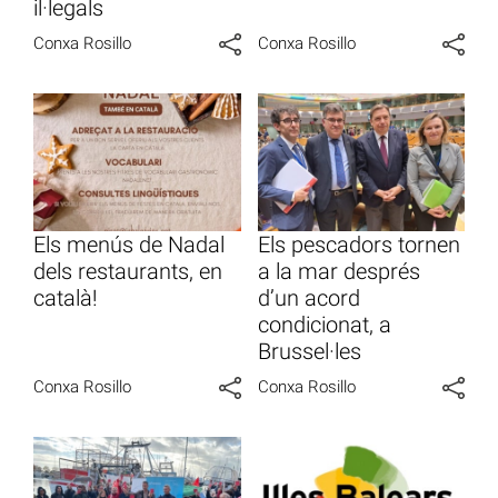
il·legals
Conxa Rosillo
Conxa Rosillo
Els menús de Nadal
Els pescadors tornen
dels restaurants, en
a la mar després
català!
d’un acord
condicionat, a
Brussel·les
Conxa Rosillo
Conxa Rosillo