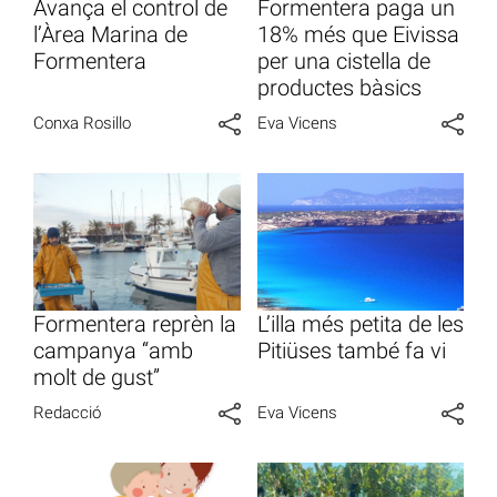
Avança el control de
Formentera paga un
l’Àrea Marina de
18% més que Eivissa
Formentera
per una cistella de
productes bàsics
Conxa Rosillo
Eva Vicens
Formentera reprèn la
L’illa més petita de les
campanya “amb
Pitiüses també fa vi
molt de gust”
Redacció
Eva Vicens