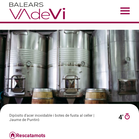
Dipòsits d'acer inoxidable i botes de fusta al celler |
4′
Jaume de Puntiró
Rescatamots