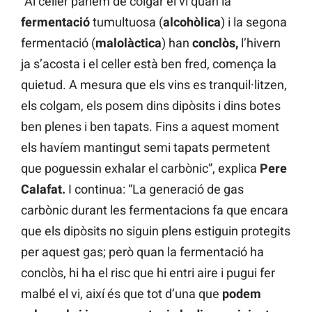
“Al celler parlem de colgar el vi quan la
fermentació
tumultuosa
(
alcohòlica
) i la segona
fermentació (
malolàctica
) han
conclòs,
l’hivern
ja s’acosta i el celler està ben fred, comença la
quietud. A mesura que els vins es tranquil·litzen,
els colgam, els posem dins dipòsits i dins botes
ben plenes i ben tapats. Fins a aquest moment
els havíem mantingut semi tapats permetent
que poguessin exhalar el carbònic”, explica
Pere
Calafat.
I continua: “La generació de gas
carbònic durant les fermentacions fa que encara
que els dipòsits no siguin plens estiguin protegits
per aquest gas; però quan la fermentació ha
conclòs, hi ha el risc que hi entri aire i pugui fer
malbé el vi, així és que tot d’una que
podem