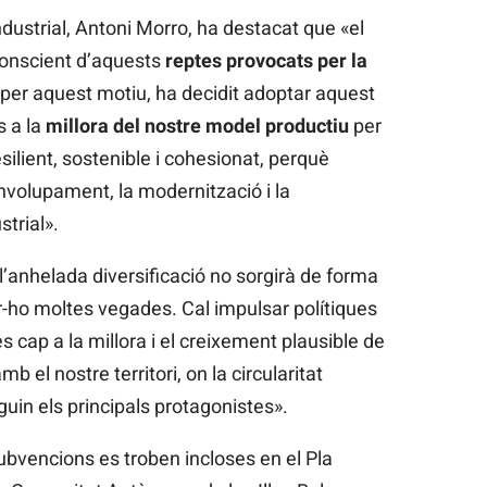
Industrial, Antoni Morro, ha destacat que «el
 conscient d’aquests
reptes provocats per la
; per aquest motiu, ha decidit adoptar aquest
s a la
millora del nostre model productiu
per
ilient, sostenible i cohesionat, perquè
nvolupament, la modernització i la
strial».
’anhelada diversificació no sorgirà de forma
r-ho moltes vegades. Cal impulsar polítiques
s cap a la millora i el creixement plausible de
b el nostre territori, on la circularitat
uin els principals protagonistes».
bvencions es troben incloses en el Pla