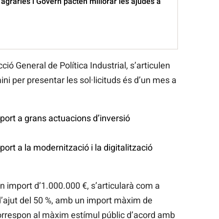
agràries i Govern pacten millorar les ajudes a
cció General de Política Industrial, s’articulen
mini per presentar les sol·licituds és d’un mes a
port a grans actuacions d’inversió
ort a la modernització i la digitalització
n import d’1.000.000 €, s’articularà com a
’ajut del 50 %, amb un import màxim de
correspon al màxim estímul públic d’acord amb