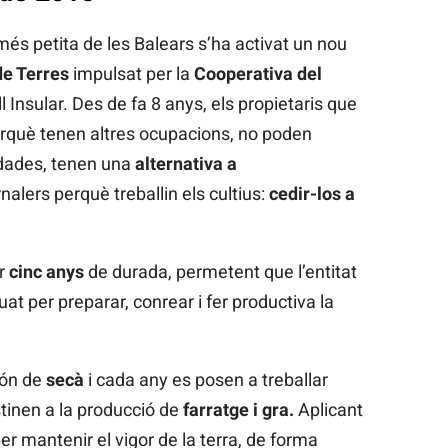
a més petita de les Balears s’ha activat un nou
e Terres
impulsat per la
Cooperativa del
 Insular. Des de fa 8 anys, els propietaris que
rquè tenen altres ocupacions, no poden
idades, tenen una
alternativa a
nalers perquè treballin els cultius:
cedir-los a
er
cinc anys
de durada, permetent que l’entitat
t per preparar, conrear i fer productiva la
són de
secà
i cada any es posen a treballar
tinen a la producció de
farratge i gra.
Aplicant
per mantenir el vigor de la terra, de forma