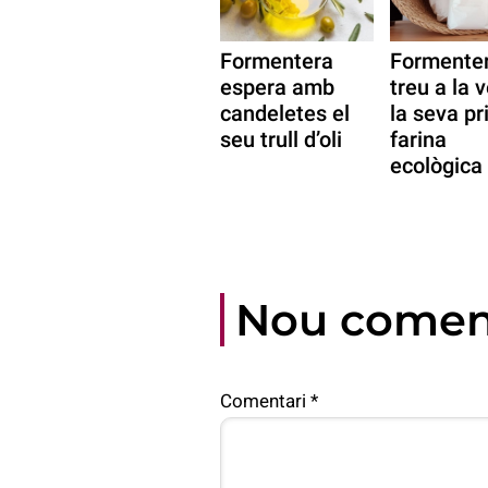
Formentera
Formente
espera amb
treu a la 
candeletes el
la seva p
seu trull d’oli
farina
ecològica
Nou comen
Comentari
*