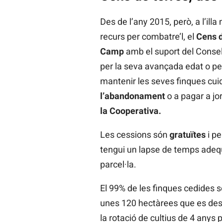
Des de l’any 2015, però, a l’ill
recurs per combatre’l, el
Cens d
Camp
amb el suport del Consell
per la seva avançada edat o pe
mantenir les seves finques cu
l’abandonament
o a pagar a jor
la Cooperativa.
Les cessions són
gratuïtes
i p
tengui un lapse de temps adequa
parcel·la.
El 99% de les finques cedides 
unes 120 hectàrees que es des
la rotació de cultius de 4 anys 