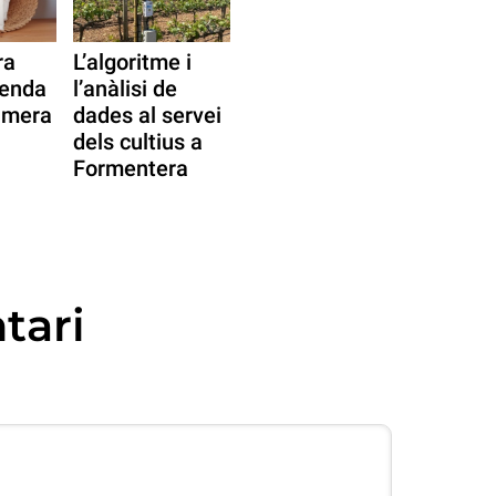
ra
L’algoritme i
venda
l’anàlisi de
rimera
dades al servei
dels cultius a
Formentera
tari