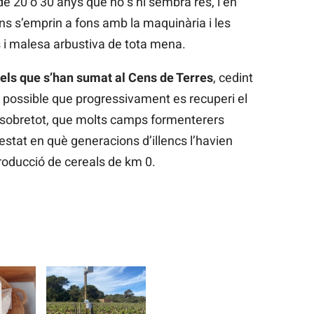
e 20 o 30 anys que no s’hi sembra res, i en
s s’emprin a fons amb la maquinària i les
s i malesa arbustiva de tota mena.
 els que s’han sumat al Cens de Terres
, cedint
t possible que progressivament es recuperi el
 i, sobretot, que molts camps formenterers
’estat en què generacions d’illencs l’havien
producció de cereals de km 0.