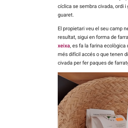
cíclica se sembra civada, ordi i
guaret.
El propietari veu el seu camp ne
resultat, sigui en forma de farr
xeixa
, es fa la farina ecològic
més difícil accés o que tenen d
civada per fer paques de farratg