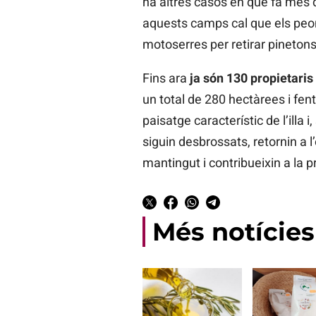
ha altres casos en què fa més d
aquests camps cal que els peon
motoserres per retirar pineton
Fins ara
ja són 130 propietaris
un total de 280 hectàrees i fen
paisatge característic de l’illa
siguin desbrossats, retornin a l
mantingut i contribueixin a la 
Més notícies