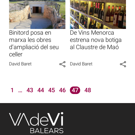
Binitord posa en
De Vins Menorca
marxa les obres
estrena nova botiga
d’ampliació del seu
al Claustre de Maó
celler
David Baret
David Baret
1
…
43
44
45
46
47
48