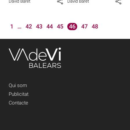
David Baret
David Baret
1
…
42
43
44
45
46
47
48
Qui som
Publicitat
Contacte