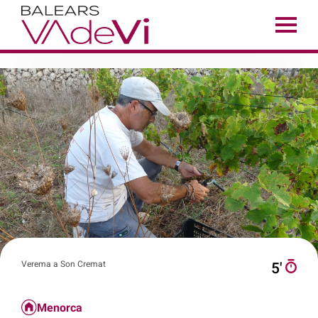
Verema a Son Cremat
5′
Menorca