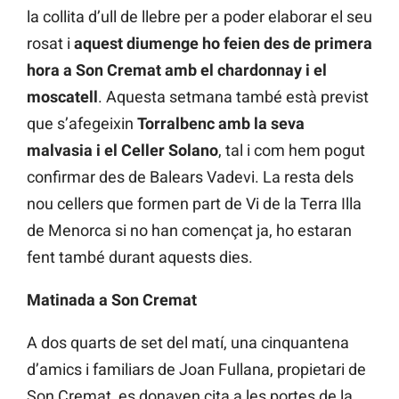
la collita d’ull de llebre per a poder elaborar el seu
rosat i
aquest diumenge ho feien des de primera
hora a Son Cremat amb el chardonnay i el
moscatell
. Aquesta setmana també està previst
que s’afegeixin
Torralbenc amb la seva
malvasia i el Celler Solano
, tal i com hem pogut
confirmar des de Balears Vadevi. La resta dels
nou cellers que formen part de Vi de la Terra Illa
de Menorca si no han començat ja, ho estaran
fent també durant aquests dies.
Matinada a Son Cremat
A dos quarts de set del matí, una cinquantena
d’amics i familiars de Joan Fullana, propietari de
Son Cremat, es donaven cita a les portes de la