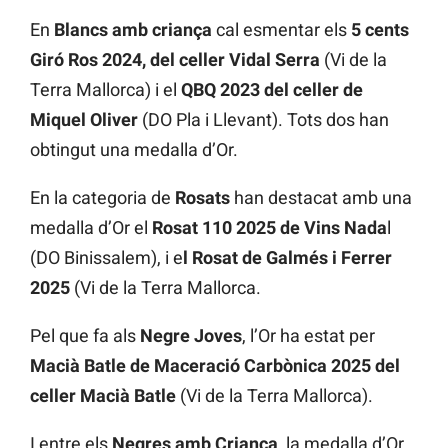
En
Blancs amb criança
cal esmentar els
5 cents
Giró Ros 2024, del celler Vidal Serra
(Vi de la
Terra Mallorca) i el
QBQ 2023 del celler de
Miquel Oliver
(DO Pla i Llevant). Tots dos han
obtingut una medalla d’Or.
En la categoria de
Rosats
han destacat amb una
medalla d’Or el
Rosat 110 2025 de Vins Nada
l
(DO Binissalem), i e
l Rosat de Galmés i Ferrer
2025
(Vi de la Terra Mallorca.
Pel que fa als
Negre Joves
, l’Or ha estat per
Macià Batle de Maceració Carbònica 2025 del
celler Macià Batle
(Vi de la Terra Mallorca).
I entre els
Negres amb Criança
, la medalla d’Or