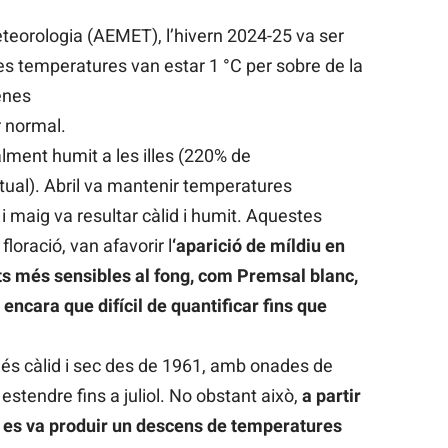
teorologia (AEMET), l’hivern 2024-25 va ser
 Les temperatures van estar 1 °C per sobre de la
enes
r normal.
alment humit a les illes (220% de
itual). Abril va mantenir temperatures
i maig va resultar càlid i humit. Aquestes
loració, van afavorir l
‘aparició de míldiu en
ats més sensibles al fong, com Premsal blanc,
encara que difícil de quantificar fins que
més càlid i sec des de 1961, amb onades de
stendre fins a juliol. No obstant això,
a partir
l es va produir un descens de temperatures