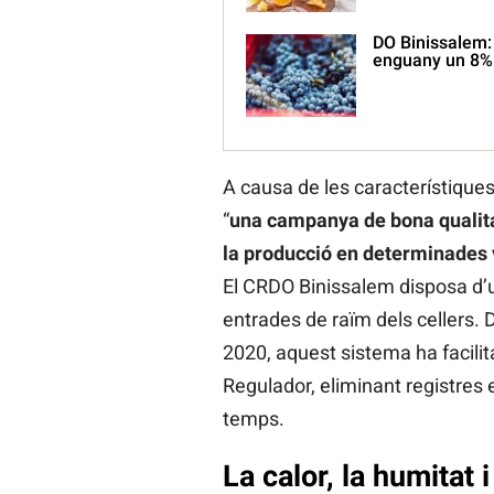
DO Binissalem: 
enguany un 8%
A causa de les característique
“
una campanya de bona qualita
la producció en determinades 
El CRDO Binissalem disposa d’un
entrades de raïm dels cellers.
2020, aquest sistema ha facilita
Regulador, eliminant registres e
temps.
La calor, la humitat 