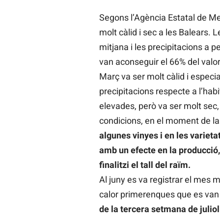
Segons l’Agència Estatal de Me
molt càlid i sec a les Balears.
mitjana i les precipitacions a p
van aconseguir el 66% del valo
Març va ser molt càlid i especi
precipitacions respecte a l’hab
elevades, però va ser molt sec, 
condicions, en el moment de la f
algunes vinyes i en les variet
amb un efecte en la producció, 
finalitzi el tall del raïm.
Al juny es va registrar el mes 
calor primerenques que es van e
de la tercera setmana de julio