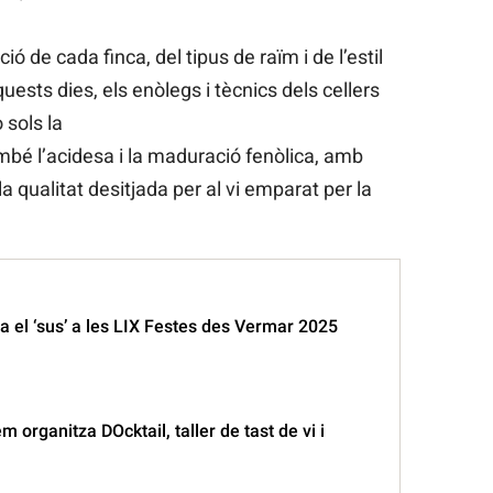
ó de cada finca, del tipus de raïm i de l’estil
uests dies, els enòlegs i tècnics dels cellers
o sols la
mbé l’acidesa i la maduració fenòlica, amb
la qualitat desitjada per al vi emparat per la
 el ‘sus’ a les LIX Festes des Vermar 2025
 organitza DOcktail, taller de tast de vi i