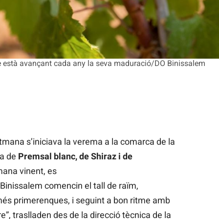
que està avançant cada any la seva maduració/DO Binissalem
mana s’iniciava la verema a la comarca de la
la de
Premsal blanc, de Shiraz i de
tmana vinent, es
 Binissalem comencin el tall de raïm,
és primerenques, i seguint a bon ritme amb
bre”, traslladen des de la direcció tècnica de la