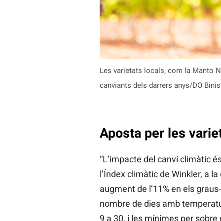
Les varietats locals, com la Manto N
canviants dels darrers anys/DO Bini
Aposta per les varie
“L’impacte del canvi climàtic 
l’Índex climàtic de Winkler, a 
augment de l’11% en els graus-
nombre de dies amb temperatu
9 a 30, i les mínimes per sobre