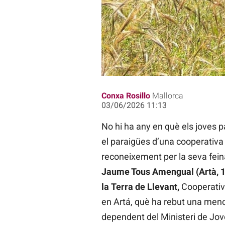
Tous és un referent de la nova gen
Conxa Rosillo
Mallorca
03/06/2026 11:13
No hi ha any en què els joves p
el paraigües d’una cooperativa
reconeixement per la seva feina
Jaume Tous Amengual (Artà, 19
la Terra de Llevant,
Cooperativa
en Artá, què ha rebut una menci
dependent del Ministeri de Jove