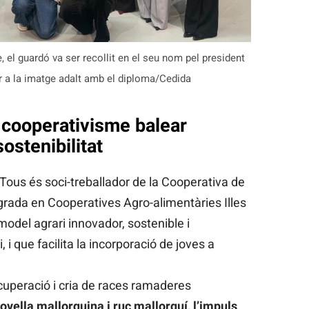
, el guardó va ser recollit en el seu nom pel president
er a la imatge adalt amb el diploma/Cedida
 cooperativisme balear
stenibilitat
ous és soci-treballador de la Cooperativa de
tegrada en Cooperatives Agro-alimentàries Illes
model agrari innovador, sostenible i
, i que facilita la incorporació de joves a
ecuperació i cria de races ramaderes
vella mallorquina i ruc mallorquí, l’impuls