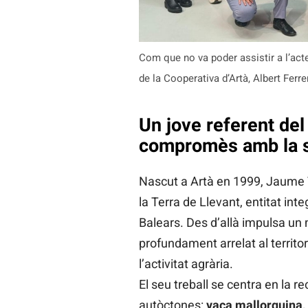
Com que no va poder assistir a l’acte
de la Cooperativa d’Artà, Albert Ferr
Un jove referent del
compromès amb la so
Nascut a Artà en 1999, Jaume T
la Terra de Llevant, entitat in
Balears. Des d’allà impulsa un 
profundament arrelat al territori
l’activitat agrària.
El seu treball se centra en la r
autòctones:
vaca mallorquina, o