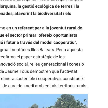
orquina, la gestió ecològica de terres i la
ades, afavorint la biodiversitat i els
ume en u
n referent per a la joventut rural de
ue el sector primari ofereix oportunitats
ó i futur a través del model cooperatiu
“,
roalimentàries Illes Balears. Per a aquesta
eafirma el paper estratègic de les
ovació social, relleu generacional i cohesió
a de Jaume Tous demostren que l’activitat
anera sostenible i cooperativa, constitueix
e cura del medi ambient als territoris rurals.