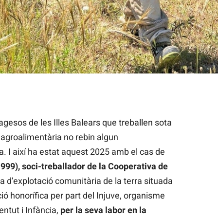
eració de pagesos de Mallorca/Cooperatives Agroalimentàries Il
agesos de les Illes Balears que treballen sota
 agroalimentària no rebin algun
. I així ha estat aquest 2025 amb el cas de
99), soci-treballador de la Cooperativa de
 d’explotació comunitària de la terra situada
ó honorífica per part del Injuve, organisme
ntut i Infància,
per la seva labor en la