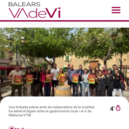
Una trobada prèvia amb els restauradors de la localitat
4′
ha estret el lligam entre la gastronomia local i el vi de
Mallorca/VTM