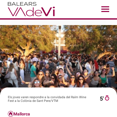
Els joves varen respondre a la convidada del Raïm Wine
5′
Fest a la Colònia de Sant Pere/VTM
Mallorca