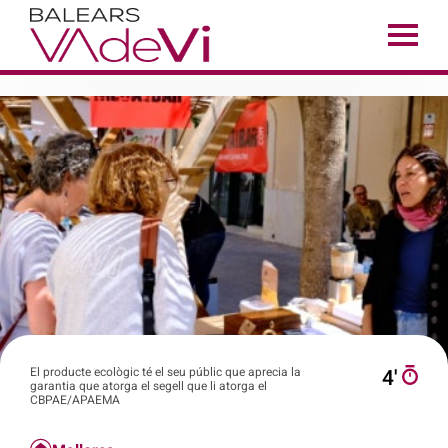
El producte ecològic té el seu públic que aprecia la
4′
garantia que atorga el segell que li atorga el
CBPAE/APAEMA