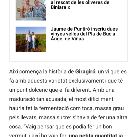
al rescat de les oliveres de
Biniaraix
Jaume de Puntiró inscriu dues
vinyes velles del Pla de Buc a
Ángel de Viñas
Així comença la història de
Giragiró
, un vi que es
fa amb aquesta varietat exclusivament i que té
un punt dolcenc que el fa diferent. Amb una
maduració tan acusada, el most difícilment
hauria fet la fermentació com toca, massa grau
pels llevats, massa sucre: s’havia de fer una altra
cosa. “Vaig pensar que es podia fer un bon
vermut, i així ho vaig fer:
una petita quantitat ja