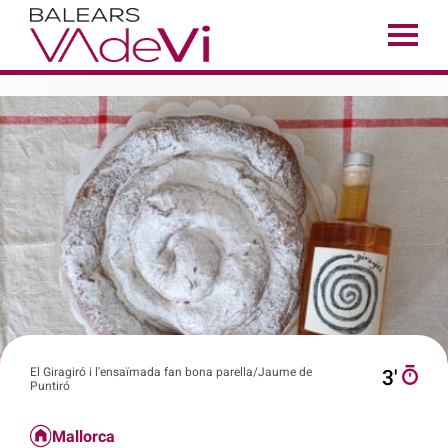
El Giragiró i l'ensaïmada fan bona parella/Jaume de
3′
Puntiró
Mallorca