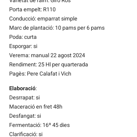
Varietat de raïm: Giró Ros
Porta empelt: R110
Conducció: emparrat simple
Marc de plantació: 10 pams per 6 pams
Poda: curta
Esporgar: si
Verema: manual 22 agost 2024
Rendiment: 25 Hl per quarterada
Pagès: Pere Calafat i Vich
Elaboració
:
Desrrapat: si
Maceració en fret 48h
Desfangat: si
Fermentació: 16º 45 dies
Clarificació: si