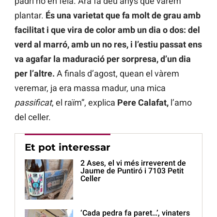
padrí no en feia. Ara fa deu anys que vàrem
plantar.
És una varietat que fa molt de grau amb
facilitat i que vira de color amb un dia o dos: del
verd al marró, amb un no res, i l’estiu passat ens
va agafar la maduració per sorpresa, d’un dia
per l’altre.
A finals d’agost, quean el vàrem
veremar, ja era massa madur, una mica
passificat
, el raïm”, explica
Pere Calafat,
l’amo
del celler.
Et pot interessar
2 Ases, el vi més irreverent de
Jaume de Puntiró i 7103 Petit
Celler
‘Cada pedra fa paret…’, vinaters