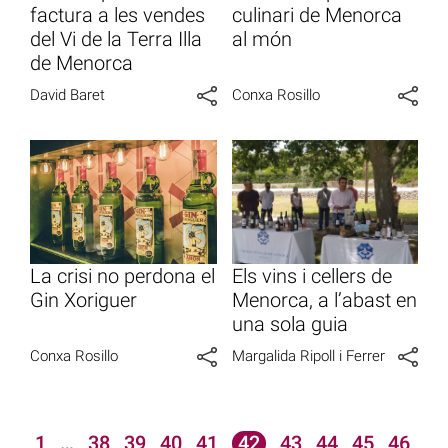
factura a les vendes
culinari de Menorca
del Vi de la Terra Illa
al món
de Menorca
David Baret
Conxa Rosillo
La crisi no perdona el
Els vins i cellers de
Gin Xoriguer
Menorca, a l’abast en
una sola guia
Conxa Rosillo
Margalida Ripoll i Ferrer
1
…
38
39
40
41
42
43
44
45
46