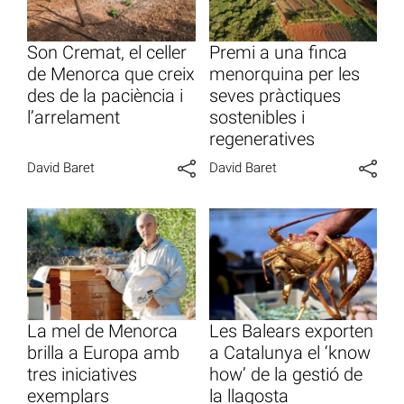
Son Cremat, el celler
Premi a una finca
de Menorca que creix
menorquina per les
des de la paciència i
seves pràctiques
l’arrelament
sostenibles i
regeneratives
David Baret
David Baret
La mel de Menorca
Les Balears exporten
brilla a Europa amb
a Catalunya el ‘know
tres iniciatives
how’ de la gestió de
exemplars
la llagosta