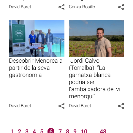
David Baret
Conxa Rosillo
Descobrir Menorca a
Jordi Calvo
partir de la seva
(Torralba): “La
gastronomia
garnatxa blanca
podria ser
l’ambaixadora del vi
menorquí”
David Baret
David Baret
1
2
3
4
5
6
7
8
9
10
…
48