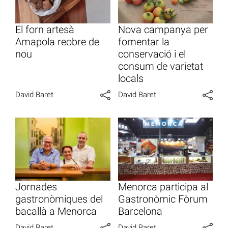
El forn artesà
Nova campanya per
Amapola reobre de
fomentar la
nou
conservació i el
consum de varietat
locals
David Baret
David Baret
Jornades
Menorca participa al
gastronòmiques del
Gastronòmic Fòrum
bacallà a Menorca
Barcelona
David Baret
David Baret