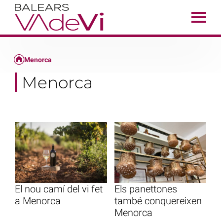
Menorca
Menorca
El nou camí del vi fet
Els panettones
a Menorca
també conquereixen
Menorca