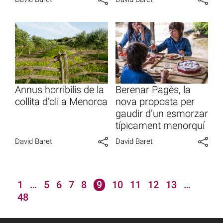
Annus horribilis de la
Berenar Pagès, la
collita d’oli a Menorca
nova proposta per
gaudir d’un esmorzar
típicament menorquí
David Baret
David Baret
1
…
5
6
7
8
9
10
11
12
13
…
48