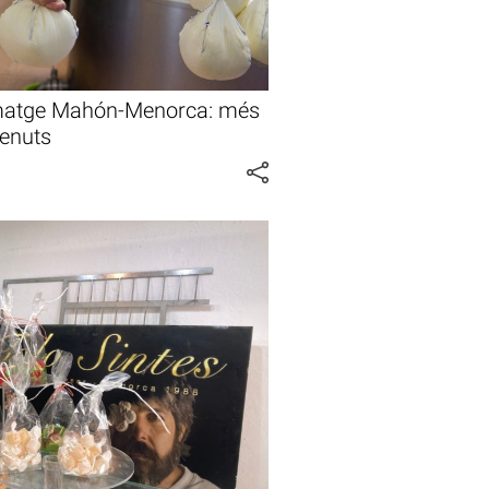
ormatge Mahón-Menorca: més
venuts