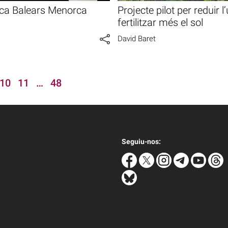
eca Balears Menorca
Projecte pilot per reduir l
fertilitzar més el sol
David Baret
10
11
…
48
Seguiu-nos: