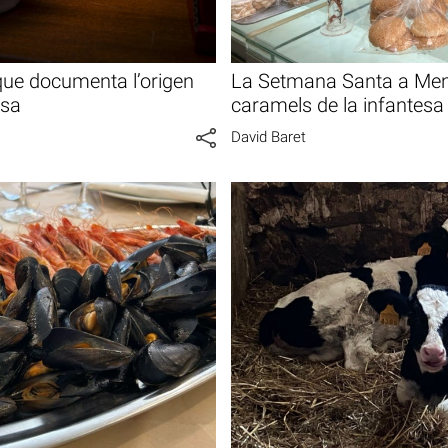
que documenta l’origen
La Setmana Santa a Meno
esa
caramels de la infantesa
David Baret