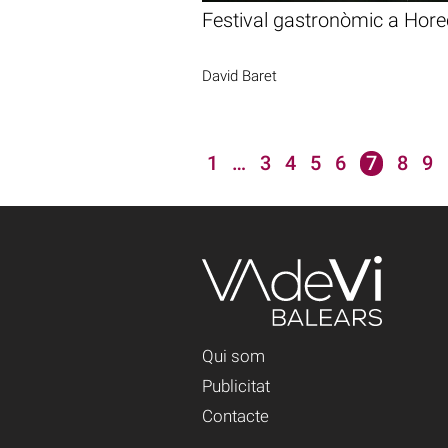
Festival gastronòmic a Hor
David Baret
1
…
3
4
5
6
7
8
9
Qui som
Publicitat
Contacte